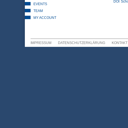
DOI
Scho
EVENTS
TEAM
MY ACCOUNT
IMPRESSUM
DATENSCHUTZERKLÄRUNG
KONTAKT
Sekundär Menü