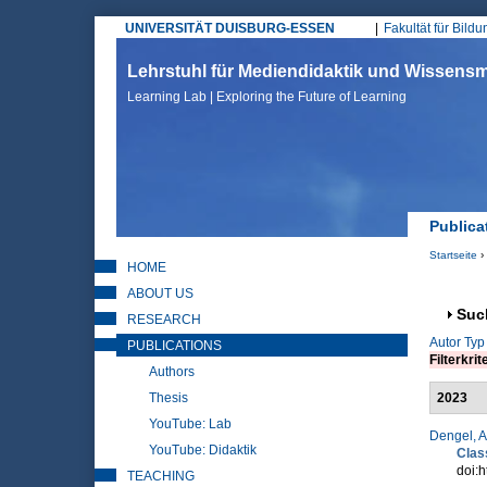
UNIVERSITÄT DUISBURG-ESSEN
Fakultät für Bild
Hauptmenü
Lehrstuhl für Mediendidaktik und Wissen
Learning Lab | Exploring the Future of Learning
Publica
Startseite
›
HOME
Sie sin
ABOUT US
Anz
Suc
RESEARCH
Autor
Typ
PUBLICATIONS
Filterkrit
Authors
Thesis
2023
YouTube: Lab
Dengel, A
YouTube: Didaktik
Clas
doi:h
TEACHING