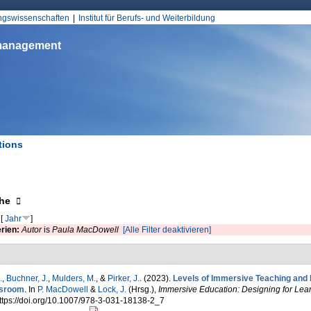
Jump to Navigation
ungswissenschaften
Institut für Berufs- und Weiterbildung
smanagement
tions
d hier
eigen
he
[
Jahr
]
erien:
Autor
is
Paula MacDowell
[Alle Filter deaktivieren]
.
,
Buchner, J.
,
Mulders, M.
, &
Pirker, J.
. (2023).
Levels of Immersive Teaching and L
sroom
. In
P. MacDowell
&
Lock, J.
(Hrsg.)
,
Immersive Education: Designing for Lea
ttps://doi.org/10.1007/978-3-031-18138-2_7