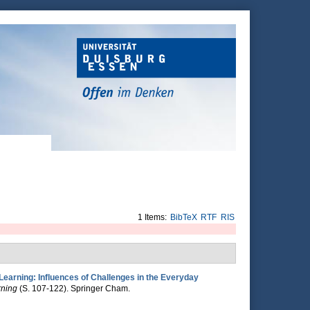
1 Items:
BibTeX
RTF
RIS
earning: Influences of Challenges in the Everyday
rning
(S. 107-122). Springer Cham.