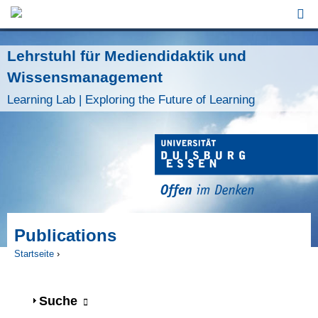
Jump to Navigation
Lehrstuhl für Mediendidaktik und
Wissensmanagement
Learning Lab | Exploring the Future of Learning
Publications
Startseite
›
Sie sind hier
Anzeigen
Suche