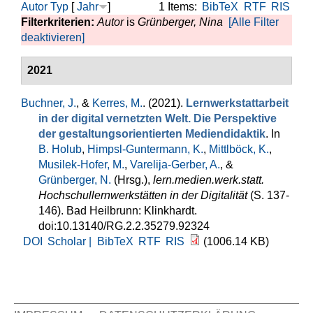
Autor
Typ
[
Jahr
]
1 Items:
BibTeX
RTF
RIS
Filterkriterien:
Autor
is
Grünberger, Nina
[Alle Filter
deaktivieren]
2021
Buchner, J.
, &
Kerres, M.
. (2021).
Lernwerkstattarbeit
in der digital vernetzten Welt. Die Perspektive
der gestaltungsorientierten Mediendidaktik
. In
B. Holub
,
Himpsl-Guntermann, K.
,
Mittlböck, K.
,
Musilek-Hofer, M.
,
Varelija-Gerber, A.
, &
Grünberger, N.
(Hrsg.)
,
lern.medien.werk.statt.
Hochschullernwerkstätten in der Digitalität
(S. 137-
146). Bad Heilbrunn: Klinkhardt.
doi:10.13140/RG.2.2.35279.92324
DOI
Scholar |
BibTeX
RTF
RIS
(1006.14 KB)