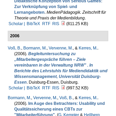
Didaktische Konzeption von Serious Games:
Zur Verknüpfung von Spiel- und
Lernangeboten
.
MedienPädagogik. Zeitschrift für
Theorie und Praxis der Medienbildung
.
Scholar |
BibTeX
RTF
RIS
(811.25 KB)
2006
Voß, B.
,
Bormann, M.
,
Vervenne, M.
, &
Kerres, M.
.
(2006).
Begleituntersuchung zu
„Mitarbeitergespräche führen – Ziele
vereinbaren in der Verwaltung NRW" . In
Berichte des Lehrstuhls für Mediendidaktik und
Wissensmanagement, Universität Duisburg-
Essen
. Duisburg-Essen, Duisburg.
Scholar |
BibTeX
RTF
RIS
(997.52 KB)
Bormann, M.
,
Vervenne, M.
,
Voß, B.
, &
Kerres, M.
.
(2006).
Im Auge des Betrachters: Usability und
Qualitätssicherung eines CBTs zur
"Mitarbeiterführung"
. (
G. Kempter
&
Hellberg