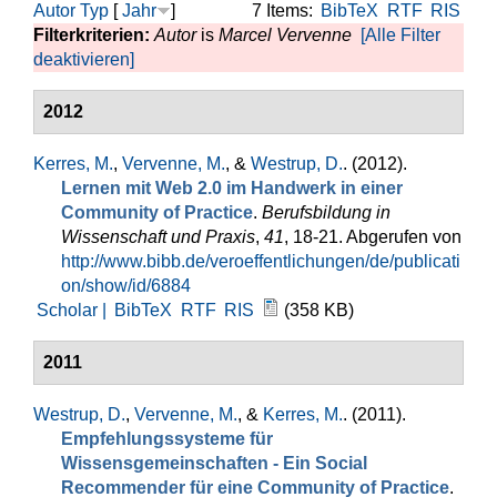
Autor
Typ
[
Jahr
]
7 Items:
BibTeX
RTF
RIS
Filterkriterien:
Autor
is
Marcel Vervenne
[Alle Filter
deaktivieren]
2012
Kerres, M.
,
Vervenne, M.
, &
Westrup, D.
. (2012).
Lernen mit Web 2.0 im Handwerk in einer
Community of Practice
.
Berufsbildung in
Wissenschaft und Praxis
,
41
, 18-21. Abgerufen von
http://www.bibb.de/veroeffentlichungen/de/publicati
on/show/id/6884
Scholar |
BibTeX
RTF
RIS
(358 KB)
2011
Westrup, D.
,
Vervenne, M.
, &
Kerres, M.
. (2011).
Empfehlungssysteme für
Wissensgemeinschaften - Ein Social
Recommender für eine Community of Practice
.