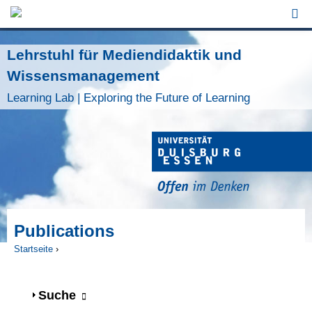
Jump to Navigation
Lehrstuhl für Mediendidaktik und
Wissensmanagement
Learning Lab | Exploring the Future of Learning
Publications
Startseite
›
Sie sind hier
Anzeigen
Suche