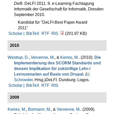
Delfi
. DeLFI 2011. 9. e-Learning Fachtagung
Informatik der Gesellschaft für Informatik, Dresden
September 2010.
Kandidat für "DeLFI-Best Paper Award
2011"
Scholar |
BibTeX
RTF
RIS
(201.97 KB)
2010
Westrup, D.
,
Vervenne, M.
, &
Kerres, M.
. (2010).
Die
Implementierung des SCORM Standards und
dessen Implikation für zukünftige Lehr-/
Lernszenarien auf Basis von Drupal
. (
U.
Schroeder
, Hrsg.
)
DeLFI
. Duisburg: Logos.
Scholar |
BibTeX
RTF
RIS
2009
Kerres, M.
,
Bormann, M.
, &
Vervenne, M.
. (2009).