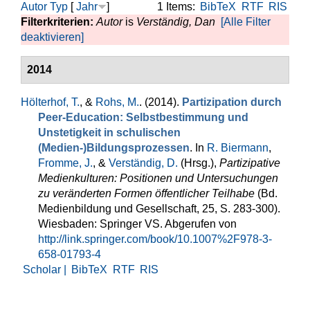
Autor
Typ
[
Jahr
]
1 Items:
BibTeX
RTF
RIS
Filterkriterien:
Autor
is
Verständig, Dan
[Alle Filter
deaktivieren]
2014
Hölterhof, T.
, &
Rohs, M.
. (2014).
Partizipation durch
Peer-Education: Selbstbestimmung und
Unstetigkeit in schulischen
(Medien-)Bildungsprozessen
. In
R. Biermann
,
Fromme, J.
, &
Verständig, D.
(Hrsg.)
,
Partizipative
Medienkulturen: Positionen und Untersuchungen
zu veränderten Formen öffentlicher Teilhabe
(Bd.
Medienbildung und Gesellschaft, 25, S. 283-300).
Wiesbaden: Springer VS. Abgerufen von
http://link.springer.com/book/10.1007%2F978-3-
658-01793-4
Scholar |
BibTeX
RTF
RIS