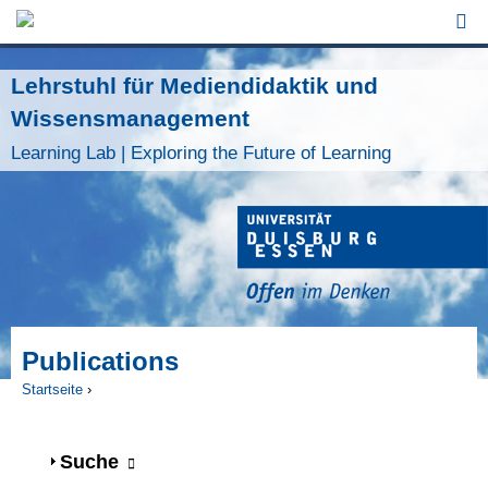
Jump to Navigation
Lehrstuhl für Mediendidaktik und
Wissensmanagement
Learning Lab | Exploring the Future of Learning
Publications
Startseite
›
Sie sind hier
Anzeigen
Suche