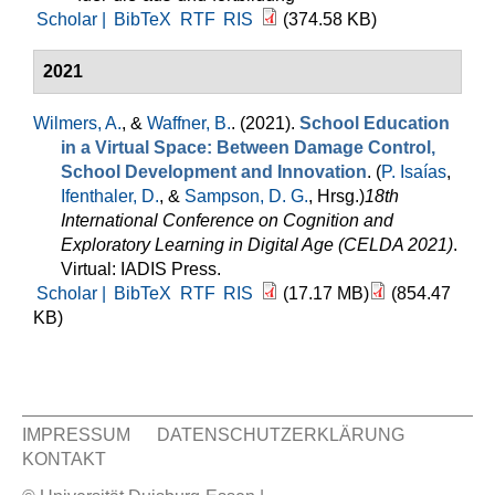
Scholar |
BibTeX
RTF
RIS
(374.58 KB)
2021
Wilmers, A.
, &
Waffner, B.
. (2021).
School Education
in a Virtual Space: Between Damage Control,
School Development and Innovation
. (
P. Isaías
,
Ifenthaler, D.
, &
Sampson, D. G.
, Hrsg.
)
18th
International Conference on Cognition and
Exploratory Learning in Digital Age (CELDA 2021)
.
Virtual: IADIS Press.
Scholar |
BibTeX
RTF
RIS
(17.17 MB)
(854.47
KB)
IMPRESSUM
DATENSCHUTZERKLÄRUNG
KONTAKT
Sekundär Menü