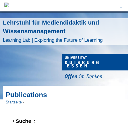
Jump to Navigation
Lehrstuhl für Mediendidaktik und
Wissensmanagement
Learning Lab | Exploring the Future of Learning
Publications
Startseite
›
Sie sind hier
Anzeigen
Suche