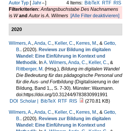
Autor
Typ
[
Jahr
]
4 Items:
BibTeX
RTF
RIS
Filterkriterien:
Anfangsbuchstabe Des Nachnamens
is
W
and
Autor
is
A. Wilmers
[Alle Filter deaktivieren]
2020
Wilmers, A.
,
Anda, C.
,
Keller, C.
,
Kerres, M.
, &
Getto,
B.
. (2020).
Reviews zur Bildung im digitalen
Wandel: Eine Einführung in Kontext und
Methodik
. In
A. Wilmers
,
Anda, C.
,
Keller, C.
, &
Rittberger, M.
(Hrsg.)
,
Bildung im digitalen Wandel
Die Bedeutung für das pädagogische Personal und
für die Aus- und Fortbildung
(Digitalisierung in der
Bildung, Band 1,., S. 7-30). Münster: Waxmann.
doi:https://doi.org/10.31244/9783830991991
DOI
Scholar |
BibTeX
RTF
RIS
(270.81 KB)
Wilmers, A.
,
Anda, C.
,
Keller, C.
,
Kerres, M.
, &
Getto,
B.
. (2020).
Reviews zur Bildung im digitalen
Wandel: Eine Einführung in Kontext und