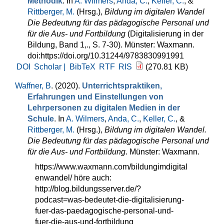
Methodik
. In
A. Wilmers
,
Anda, C.
,
Keller, C.
, &
Rittberger, M.
(Hrsg.)
,
Bildung im digitalen Wandel
Die Bedeutung für das pädagogische Personal und
für die Aus- und Fortbildung
(Digitalisierung in der
Bildung, Band 1,., S. 7-30). Münster: Waxmann.
doi:https://doi.org/10.31244/9783830991991
DOI
Scholar |
BibTeX
RTF
RIS
(270.81 KB)
Waffner, B
. (2020).
Unterrichtspraktiken,
Erfahrungen und Einstellungen von
Lehrpersonen zu digitalen Medien in der
Schule
. In
A. Wilmers
,
Anda, C.
,
Keller, C.
, &
Rittberger, M.
(Hrsg.)
,
Bildung im digitalen Wandel.
Die Bedeutung für das pädagogische Personal und
für die Aus- und Fortbildung
. Münster: Waxmann.
https://www.waxmann.com/bildungimdigital
enwandel/ höre auch:
http://blog.bildungsserver.de/?
podcast=was-bedeutet-die-digitalisierung-
fuer-das-paedagogische-personal-und-
fuer-die-aus-und-fortbildung