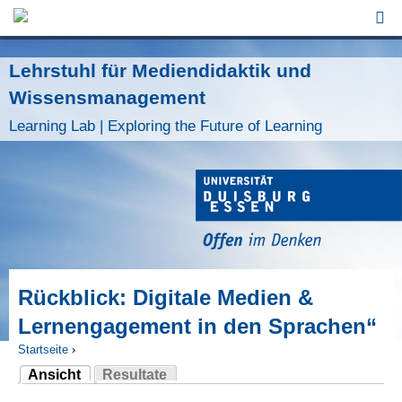
Jump to Navigation
Lehrstuhl für Mediendidaktik und
Wissensmanagement
Learning Lab | Exploring the Future of Learning
Rückblick: Digitale Medien &
Lernengagement in den Sprachen“
Startseite
›
Ansicht
Resultate
Sie sind hier
(aktiver Reiter)