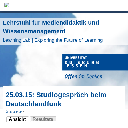
Jump to Navigation
Lehrstuhl für Mediendidaktik und
Wissensmanagement
Learning Lab | Exploring the Future of Learning
25.03.15: Studiogespräch beim
Deutschlandfunk
Startseite
›
Ansicht
Resultate
Sie sind hier
(aktiver Reiter)