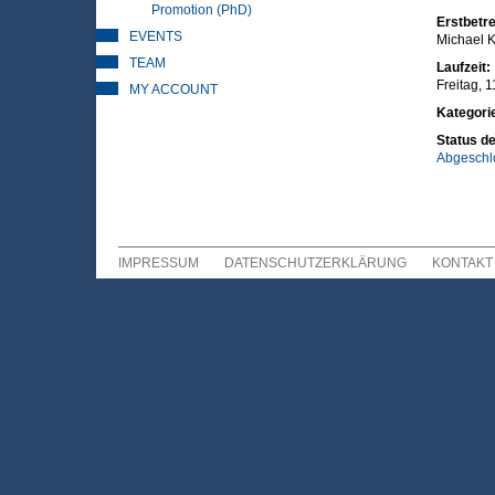
Promotion (PhD)
Erstbetre
EVENTS
Michael K
TEAM
Laufzeit:
Freitag, 
MY ACCOUNT
Kategori
Status de
Abgeschl
IMPRESSUM
DATENSCHUTZERKLÄRUNG
KONTAKT
Sekundär Menü