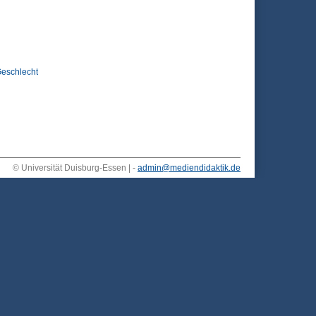
eschlecht
© Universität Duisburg-Essen | -
admin@mediendidaktik.de