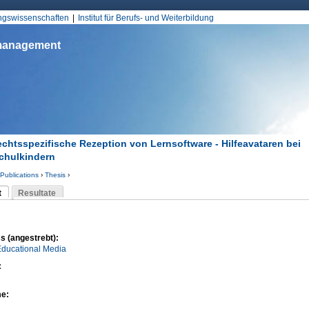
Jump to Navigation
ungswissenschaften
Institut für Berufs- und Weiterbildung
smanagement
chtsspezifische Rezeption von Lernsoftware - Hilfeavataren bei
chulkindern
Publications
›
Thesis
›
d hier
t
Resultate
Reiter)
-Reiter
s (angestrebt):
Educational Media
:
me: