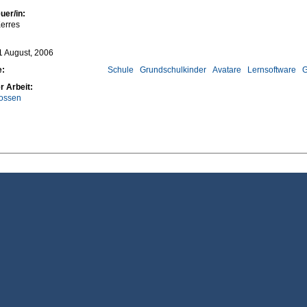
uer/in:
erres
11 August, 2006
e:
Schule
Grundschulkinder
Avatare
Lernsoftware
G
r Arbeit:
ossen