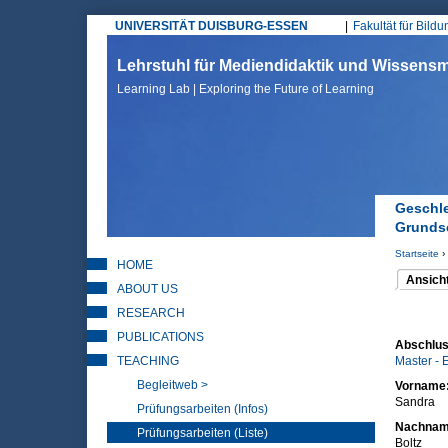
UNIVERSITÄT DUISBURG-ESSEN
Fakultät für Bild
Hauptmenü
Lehrstuhl für Mediendidaktik und Wissen
Learning Lab | Exploring the Future of Learning
Geschle
Grunds
Startseite
›
HOME
Sie sin
Ansich
ABOUT US
(aktiver 
Haupt
RESEARCH
PUBLICATIONS
Abschlus
TEACHING
Master - 
Begleitweb >
Vorname
Sandra
Prüfungsarbeiten (Infos)
Nachna
Prüfungsarbeiten (Liste)
Boltz