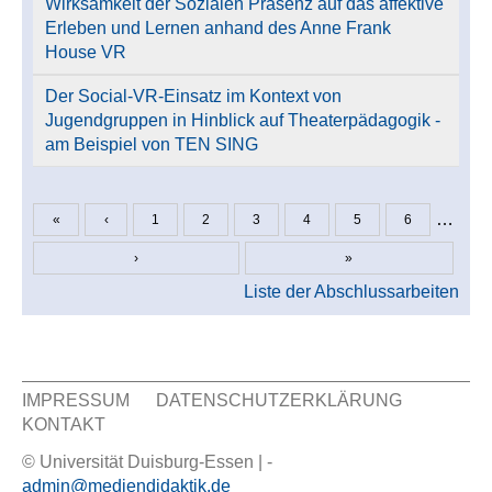
Wirksamkeit der Sozialen Präsenz auf das affektive
Erleben und Lernen anhand des Anne Frank
House VR
Der Social-VR-Einsatz im Kontext von
Jugendgruppen in Hinblick auf Theaterpädagogik -
am Beispiel von TEN SING
…
«
‹
1
2
3
4
5
6
Seiten
›
»
Liste der Abschlussarbeiten
IMPRESSUM
DATENSCHUTZERKLÄRUNG
KONTAKT
Sekundär Menü
© Universität Duisburg-Essen | -
admin@mediendidaktik.de