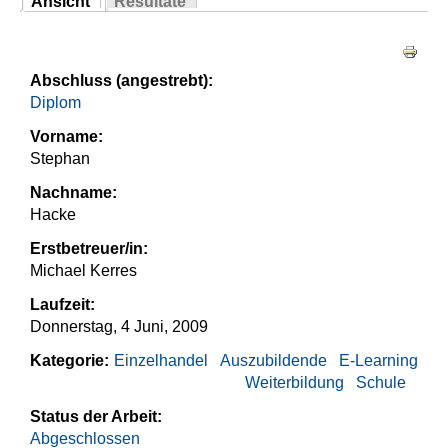
Ansicht
Resultate
Sie sind hier
(aktiver Reiter)
Haupt-Reiter
Abschluss (angestrebt):
Diplom
Vorname:
Stephan
Nachname:
Hacke
Erstbetreuer/in:
Michael Kerres
Laufzeit:
Donnerstag, 4 Juni, 2009
Kategorie:
Einzelhandel
Auszubildende
E-Learning
Weiterbildung
Schule
Status der Arbeit:
Abgeschlossen