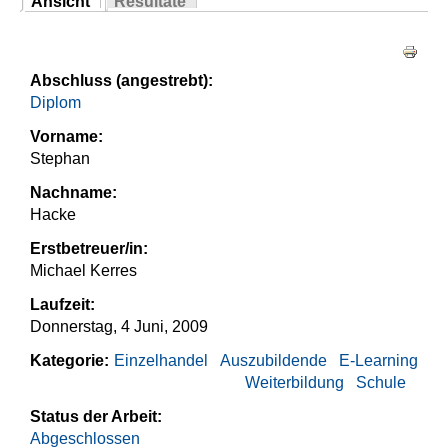
Ansicht
Resultate
Sie sind hier
(aktiver Reiter)
Haupt-Reiter
Abschluss (angestrebt):
Diplom
Vorname:
Stephan
Nachname:
Hacke
Erstbetreuer/in:
Michael Kerres
Laufzeit:
Donnerstag, 4 Juni, 2009
Kategorie:
Einzelhandel
Auszubildende
E-Learning
Weiterbildung
Schule
Status der Arbeit:
Abgeschlossen