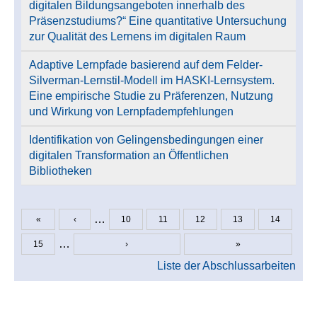
digitalen Bildungsangeboten innerhalb des
Präsenzstudiums?“ Eine quantitative Untersuchung
zur Qualität des Lernens im digitalen Raum
Adaptive Lernpfade basierend auf dem Felder-
Silverman-Lernstil-Modell im HASKI-Lernsystem.
Eine empirische Studie zu Präferenzen, Nutzung
und Wirkung von Lernpfadempfehlungen
Identifikation von Gelingensbedingungen einer
digitalen Transformation an Öffentlichen
Bibliotheken
…
«
‹
10
11
12
13
14
Seiten
…
15
›
»
Liste der Abschlussarbeiten