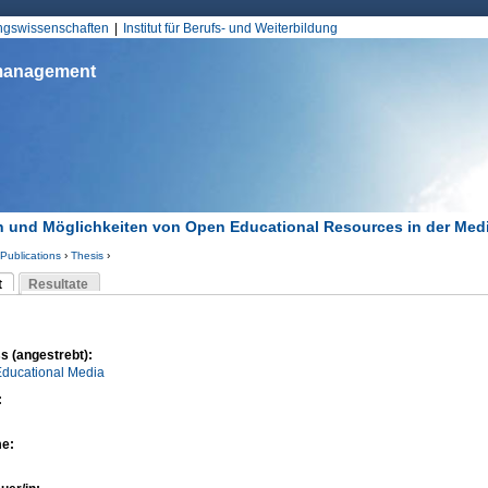
Jump to Navigation
ungswissenschaften
Institut für Berufs- und Weiterbildung
smanagement
 und Möglichkeiten von Open Educational Resources in der Medi
Publications
›
Thesis
›
d hier
t
Resultate
Reiter)
-Reiter
s (angestrebt):
Educational Media
:
me: