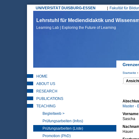
UNIVERSITÄT DUISBURG-ESSEN
Fakultät für Bild
Hauptmenü
Lehrstuhl für Mediendidaktik und Wissen
Learning Lab | Exploring the Future of Learning
Grenzen
Startseite
›
HOME
Sie sin
Ansich
ABOUT US
(aktiver 
Haupt
RESEARCH
PUBLICATIONS
Abschlus
TEACHING
Master - 
Begleitweb >
Vorname
Sascha
Prüfungsarbeiten (Infos)
Nachna
Prüfungsarbeiten (Liste)
Hauer
Promotion (PhD)