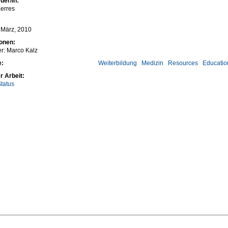
uer/in:
erres
5 März, 2010
ionen:
er: Marco Kalz
e:
Weiterbildung
Medizin
Resources
Educatio
r Arbeit:
tatus