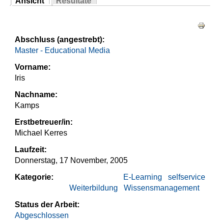
Ansicht
Resultate
Sie sind hier
(aktiver Reiter)
Haupt-Reiter
Abschluss (angestrebt):
Master - Educational Media
Vorname:
Iris
Nachname:
Kamps
Erstbetreuer/in:
Michael Kerres
Laufzeit:
Donnerstag, 17 November, 2005
Kategorie:
E-Learning
selfservice
Weiterbildung
Wissensmanagement
Status der Arbeit:
Abgeschlossen