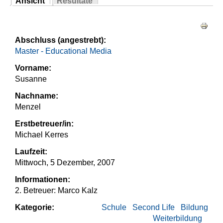
Ansicht
Resultate
Sie sind hier
(aktiver Reiter)
Haupt-Reiter
Abschluss (angestrebt):
Master - Educational Media
Vorname:
Susanne
Nachname:
Menzel
Erstbetreuer/in:
Michael Kerres
Laufzeit:
Mittwoch, 5 Dezember, 2007
Informationen:
2. Betreuer: Marco Kalz
Kategorie:
Schule
Second Life
Bildung
Weiterbildung