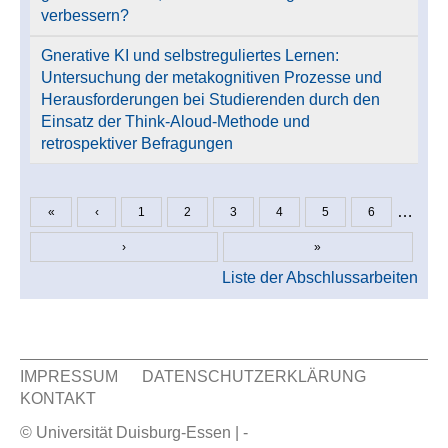
verbessern?
Gnerative KI und selbstreguliertes Lernen:
Untersuchung der metakognitiven Prozesse und
Herausforderungen bei Studierenden durch den
Einsatz der Think-Aloud-Methode und
retrospektiver Befragungen
…
«
‹
1
2
3
4
5
6
Seiten
›
»
Liste der Abschlussarbeiten
IMPRESSUM
DATENSCHUTZERKLÄRUNG
KONTAKT
Sekundär Menü
© Universität Duisburg-Essen | -