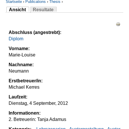
Startseite
›
Publications
›
Thesis
›
Ansicht
Resultate
Sie sind hier
(aktiver Reiter)
Haupt-Reiter
Abschluss (angestrebt):
Diplom
Vorname:
Marie-Louise
Nachname:
Neumann
Erstbetreuer/in:
Michael Kerres
Laufzeit:
Dienstag, 4 September, 2012
Informationen:
2. Betreuerin: Tanja Adamus