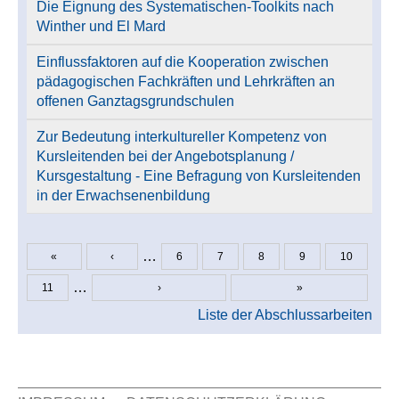
Die Eignung des Systematischen-Toolkits nach
Winther und El Mard
Einflussfaktoren auf die Kooperation zwischen
pädagogischen Fachkräften und Lehrkräften an
offenen Ganztagsgrundschulen
Zur Bedeutung interkultureller Kompetenz von
Kursleitenden bei der Angebotsplanung /
Kursgestaltung - Eine Befragung von Kursleitenden
in der Erwachsenenbildung
…
«
‹
6
7
8
9
10
Seiten
…
11
›
»
Liste der Abschlussarbeiten