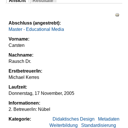
Ansicht
Resultate
Sie sind hier
(aktiver Reiter)
Haupt-Reiter
Abschluss (angestrebt):
Master - Educational Media
Vorname:
Carsten
Nachname:
Rausch Dr.
Erstbetreuer/in:
Michael Kerres
Laufzeit:
Donnerstag, 17 November, 2005
Informationen:
2. Betreuer/in: Nübel
Kategorie:
Didaktisches Design
Metadaten
Weiterbildung
Standardisierung