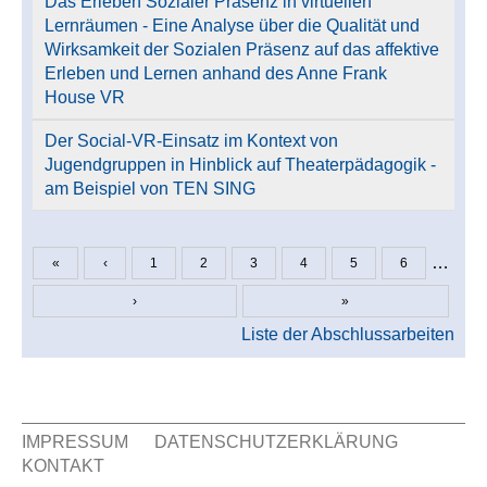
Das Erleben Sozialer Präsenz in virtuellen
Lernräumen - Eine Analyse über die Qualität und
Wirksamkeit der Sozialen Präsenz auf das affektive
Erleben und Lernen anhand des Anne Frank
House VR
Der Social-VR-Einsatz im Kontext von
Jugendgruppen in Hinblick auf Theaterpädagogik -
am Beispiel von TEN SING
…
«
‹
1
2
3
4
5
6
Seiten
›
»
Liste der Abschlussarbeiten
IMPRESSUM
DATENSCHUTZERKLÄRUNG
KONTAKT