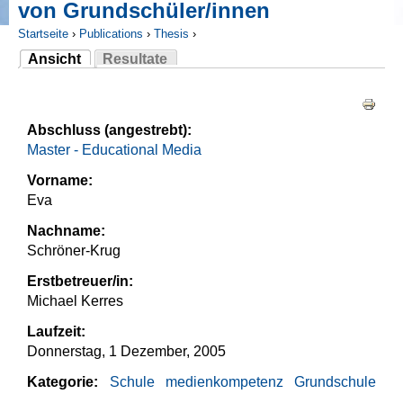
von Grundschüler/innen
Startseite
›
Publications
›
Thesis
›
Ansicht
Resultate
Sie sind hier
(aktiver Reiter)
Haupt-Reiter
Abschluss (angestrebt):
Master - Educational Media
Vorname:
Eva
Nachname:
Schröner-Krug
Erstbetreuer/in:
Michael Kerres
Laufzeit:
Donnerstag, 1 Dezember, 2005
Kategorie:
Schule
medienkompetenz
Grundschule