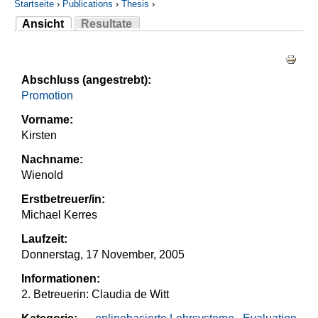
Startseite
›
Publications
›
Thesis
›
Ansicht
Resultate
Sie sind hier
(aktiver Reiter)
Haupt-Reiter
Abschluss (angestrebt):
Promotion
Vorname:
Kirsten
Nachname:
Wienold
Erstbetreuer/in:
Michael Kerres
Laufzeit:
Donnerstag, 17 November, 2005
Informationen:
2. Betreuerin: Claudia de Witt