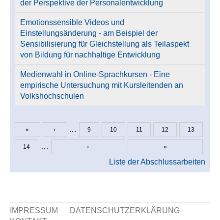
der Perspektive der Personalentwicklung
Emotionssensible Videos und
Einstellungsänderung - am Beispiel der
Sensibilisierung für Gleichstellung als Teilaspekt
von Bildung für nachhaltige Entwicklung
Medienwahl in Online-Sprachkursen - Eine
empirische Untersuchung mit Kursleitenden an
Volkshochschulen
…
«
‹
9
10
11
12
13
Seiten
…
14
›
»
Liste der Abschlussarbeiten
IMPRESSUM
DATENSCHUTZERKLÄRUNG