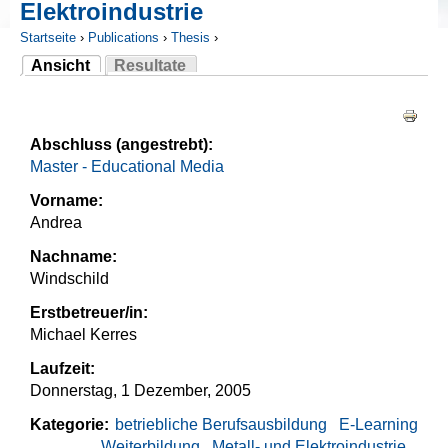
Elektroindustrie
Startseite
›
Publications
›
Thesis
›
Ansicht
Resultate
Sie sind hier
(aktiver Reiter)
Haupt-Reiter
Abschluss (angestrebt):
Master - Educational Media
Vorname:
Andrea
Nachname:
Windschild
Erstbetreuer/in:
Michael Kerres
Laufzeit:
Donnerstag, 1 Dezember, 2005
Kategorie:
betriebliche Berufsausbildung
E-Learning
Weiterbildung
Metall- und Elektroindustrie