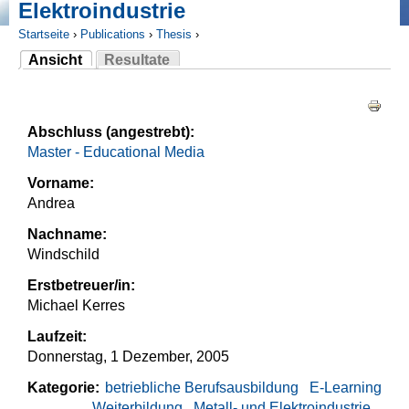
Elektroindustrie
Startseite
›
Publications
›
Thesis
›
Ansicht
Resultate
Sie sind hier
(aktiver Reiter)
Haupt-Reiter
Abschluss (angestrebt):
Master - Educational Media
Vorname:
Andrea
Nachname:
Windschild
Erstbetreuer/in:
Michael Kerres
Laufzeit:
Donnerstag, 1 Dezember, 2005
Kategorie:
betriebliche Berufsausbildung
E-Learning
Weiterbildung
Metall- und Elektroindustrie