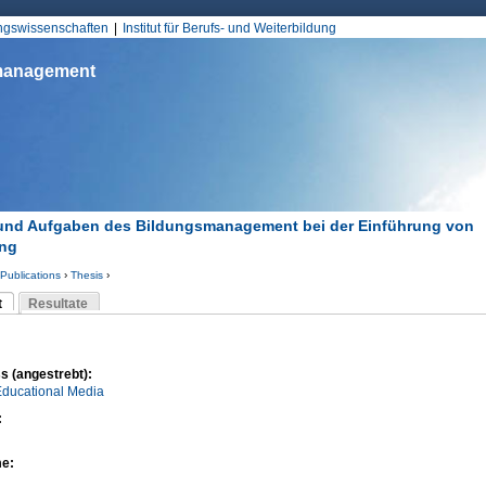
Jump to Navigation
ungswissenschaften
Institut für Berufs- und Weiterbildung
smanagement
und Aufgaben des Bildungsmanagement bei der Einführung von
ing
Publications
›
Thesis
›
d hier
t
Resultate
Reiter)
-Reiter
s (angestrebt):
Educational Media
:
me: