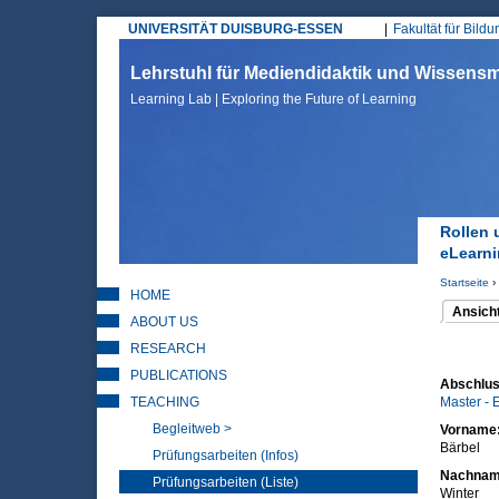
UNIVERSITÄT DUISBURG-ESSEN
Fakultät für Bild
Hauptmenü
Lehrstuhl für Mediendidaktik und Wissen
Learning Lab | Exploring the Future of Learning
Rollen 
eLearn
Startseite
›
HOME
Sie sin
Ansich
ABOUT US
(aktiver 
Haupt
RESEARCH
PUBLICATIONS
Abschlus
TEACHING
Master - 
Begleitweb >
Vorname
Bärbel
Prüfungsarbeiten (Infos)
Nachna
Prüfungsarbeiten (Liste)
Winter