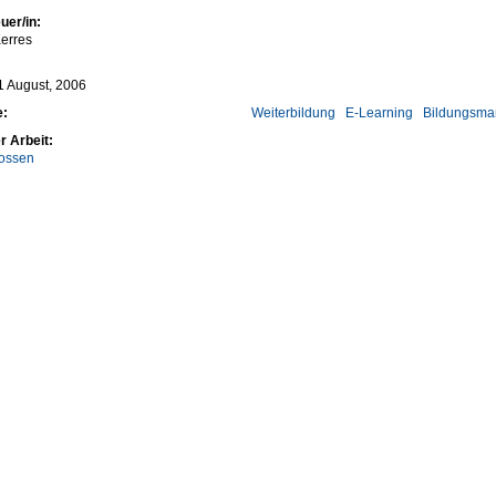
uer/in:
erres
11 August, 2006
e:
Weiterbildung
E-Learning
Bildungsm
r Arbeit:
ossen