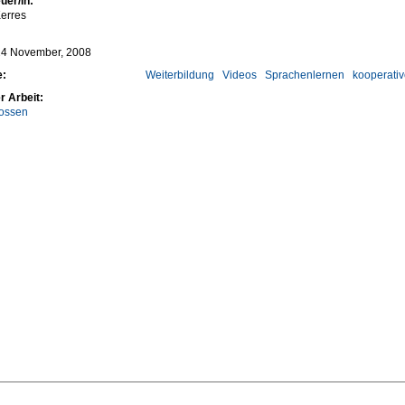
uer/in:
erres
24 November, 2008
e:
Weiterbildung
Videos
Sprachenlernen
kooperati
r Arbeit:
ossen