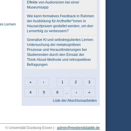
Effekte von Audioreizen bei einer
Museumsapp
Wie kann formatives Feedback in Rahmen
der Ausbildung für Arzthelfer*innen in
ves Lernen
Hausarztpraxen gestaltet werden, um den
Lernerfolg zu verbessern?
Gnerative KI und selbstreguliertes Lernen:
Untersuchung der metakognitiven
Prozesse und Herausforderungen bei
Studierenden durch den Einsatz der
Think-Aloud-Methode und retrospektiver
Befragungen
«
‹
1
2
3
Seiten
4
5
6
…
›
»
Liste der Abschlussarbeiten
© Universität Duisburg-Essen | -
admin@mediendidaktik.de