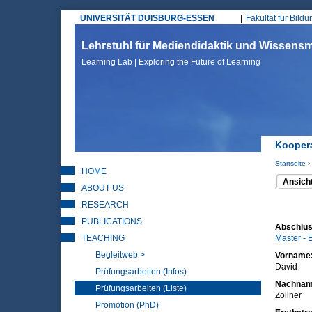
UNIVERSITÄT DUISBURG-ESSEN
Fakultät für Bild
Hauptmenü
Lehrstuhl für Mediendidaktik und Wissen
Learning Lab | Exploring the Future of Learning
Koopera
Startseite
›
HOME
Sie sin
Ansich
ABOUT US
(aktiver 
Haupt
RESEARCH
PUBLICATIONS
Abschlus
TEACHING
Master - 
Begleitweb >
Vorname
David
Prüfungsarbeiten (Infos)
Nachna
Prüfungsarbeiten (Liste)
Zöllner
Promotion (PhD)