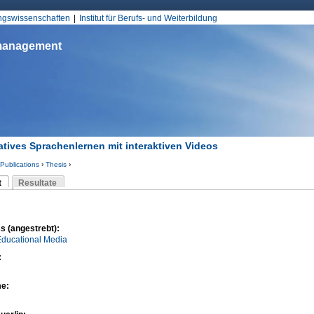
Jump to Navigation
ungswissenschaften
Institut für Berufs- und Weiterbildung
smanagement
tives Sprachenlernen mit interaktiven Videos
Publications
›
Thesis
›
d hier
t
Resultate
Reiter)
-Reiter
s (angestrebt):
Educational Media
:
me: