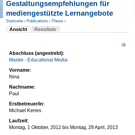
Gestaltungsempfehlungen für
mediengestützte Lernangebote
Startseite
›
Publications
›
Thesis
›
Ansicht
Resultate
Sie sind hier
(aktiver Reiter)
Haupt-Reiter
Abschluss (angestrebt):
Master - Educational Media
Vorname:
Nina
Nachname:
Paul
Erstbetreuer/in:
Michael Kerres
Laufzeit:
Montag, 1 Oktober, 2012
bis
Montag, 29 April, 2013