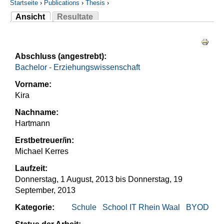
Startseite
›
Publications
›
Thesis
›
Ansicht
Resultate
Sie sind hier
(aktiver Reiter)
Haupt-Reiter
Abschluss (angestrebt):
Bachelor - Erziehungswissenschaft
Vorname:
Kira
Nachname:
Hartmann
Erstbetreuer/in:
Michael Kerres
Laufzeit:
Donnerstag, 1 August, 2013
bis
Donnerstag, 19
September, 2013
Kategorie:
Schule
School IT Rhein Waal
BYOD