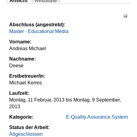
Ansicht
Resultate
Sie sind hier
(aktiver Reiter)
Haupt-Reiter
Abschluss (angestrebt):
Master - Educational Media
Vorname:
Andreas Michael
Nachname:
Deese
Erstbetreuer/in:
Michael Kerres
Laufzeit:
Montag, 11 Februar, 2013
bis
Montag, 9 September,
2013
Kategorie:
E-Quality Assurance System
Status der Arbeit:
Abgeschlossen