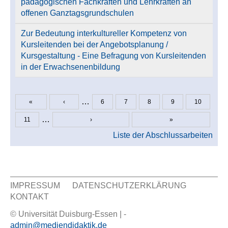
pädagogischen Fachkräften und Lehrkräften an
offenen Ganztagsgrundschulen
Zur Bedeutung interkultureller Kompetenz von
Kursleitenden bei der Angebotsplanung /
Kursgestaltung - Eine Befragung von Kursleitenden
in der Erwachsenenbildung
…
«
‹
6
7
8
9
10
Seiten
…
11
›
»
Liste der Abschlussarbeiten
IMPRESSUM
DATENSCHUTZERKLÄRUNG
KONTAKT
Sekundär Menü
© Universität Duisburg-Essen | -
admin@mediendidaktik.de