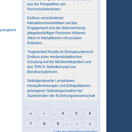
aus der Perspektive von
Hochschullehrenden
Einfluss verschiedener
Interaktionsmodalitäten auf das
Engagement und die Wahrnehmung
gsangebot
pflegebedürftiger Personen höheren
Alters in Interaktionen mit sozialen
Robotern
"Augmented Reality im Biologieunterricht:
Einfluss einer mediendidaktischen
Schulung auf die Medienintegration und
das TPACK-Selbstkonzept von
Berufsschullehrern
Selbstgesteuerte Lernphasen.
Herausforderungen und Erfolgsfaktoren
gelungener Selbstorganisation bei
Studierenden der Erziehungswissenschaft
«
‹
…
4
5
6
Seiten
7
8
9
…
›
»