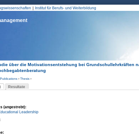
Jump to Navigation
ungswissenschaften
Institut für Berufs- und Weiterbildung
smanagement
udie über die Motivationsentstehung bei Grundschullehrkräften 
Hochbegabtenberatung
Publications
›
Thesis
›
d hier
t
Resultate
Reiter)
-Reiter
s (angestrebt):
Educational Leadership
:
me: