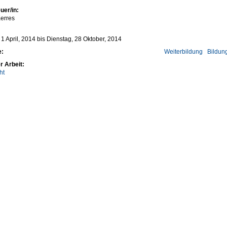
uer/in:
erres
1 April, 2014
bis
Dienstag, 28 Oktober, 2014
e:
Weiterbildung
Bildun
r Arbeit:
ht