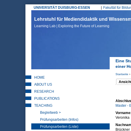
UNIVERSITÄT DUISBURG-ESSEN
Fakultät für Bild
Hauptmenü
Lehrstuhl für Mediendidaktik und Wissen
Learning Lab | Exploring the Future of Learning
Eine St
einer 
Startseite
›
HOME
Sie sin
Ansich
ABOUT US
(aktiver 
Haupt
RESEARCH
PUBLICATIONS
Abschlus
TEACHING
Master - 
Begleitweb >
Vorname
Veronika
Prüfungsarbeiten (Infos)
Nachna
Prüfungsarbeiten (Liste)
Brückner