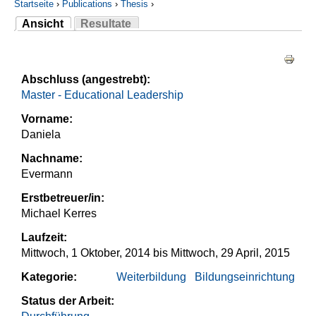
Startseite
›
Publications
›
Thesis
›
Ansicht
Resultate
Sie sind hier
(aktiver Reiter)
Haupt-Reiter
Abschluss (angestrebt):
Master - Educational Leadership
Vorname:
Daniela
Nachname:
Evermann
Erstbetreuer/in:
Michael Kerres
Laufzeit:
Mittwoch, 1 Oktober, 2014
bis
Mittwoch, 29 April, 2015
Kategorie:
Weiterbildung
Bildungseinrichtung
Status der Arbeit: