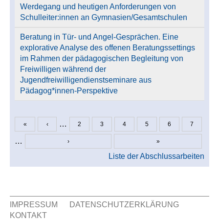
Werdegang und heutigen Anforderungen von
Schulleiter:innen an Gymnasien/Gesamtschulen
Beratung in Tür- und Angel-Gesprächen. Eine
explorative Analyse des offenen Beratungssettings
im Rahmen der pädagogischen Begleitung von
Freiwilligen während der
Jugendfreiwilligendienstseminare aus
Pädagog*innen-Perspektive
…
«
‹
2
3
4
5
6
7
Seiten
…
›
»
Liste der Abschlussarbeiten
IMPRESSUM
DATENSCHUTZERKLÄRUNG
KONTAKT