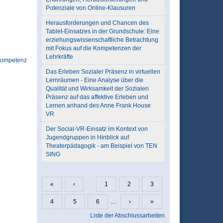
Potenziale von Online-Klausuren
Herausforderungen und Chancen des
Tablet-Einsatzes in der Grundschule: Eine
erziehungswissenschaftliche Betrachtung
mit Fokus auf die Kompetenzen der
Lehrkräfte
ompetenz
Das Erleben Sozialer Präsenz in virtuellen
Lernräumen - Eine Analyse über die
Qualität und Wirksamkeit der Sozialen
Präsenz auf das affektive Erleben und
Lernen anhand des Anne Frank House
VR
Der Social-VR-Einsatz im Kontext von
Jugendgruppen in Hinblick auf
Theaterpädagogik - am Beispiel von TEN
SING
«
‹
1
2
3
Seiten
4
5
6
…
›
»
Liste der Abschlussarbeiten