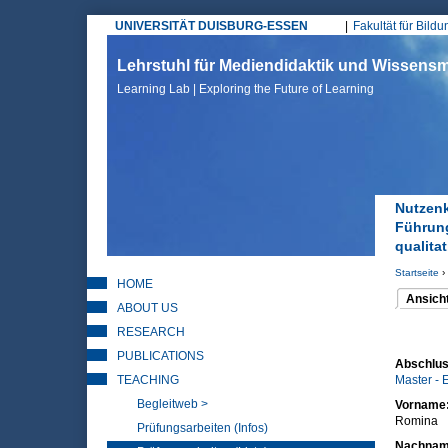
UNIVERSITÄT DUISBURG-ESSEN
Fakultät für Bild
Hauptmenü
Lehrstuhl für Mediendidaktik und Wissen
Learning Lab | Exploring the Future of Learning
Nutzenk
Führung
qualita
Startseite
›
HOME
Sie sin
Ansich
ABOUT US
(aktiver 
Haupt
RESEARCH
PUBLICATIONS
Abschlus
TEACHING
Master - 
Begleitweb >
Vorname
Romina
Prüfungsarbeiten (Infos)
Nachna