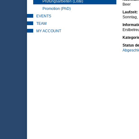
Prüfungsarbeiten (Liste)
Beer
Promotion (PhD)
Laufzeit:
EVENTS
Sonntag, 
TEAM
Informat
Erstbetreu
MY ACCOUNT
Kategori
Status de
Abgeschl