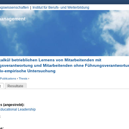
Jump to Navigation
ungswissenschaften
Institut für Berufs- und Weiterbildung
smanagement
alkül betrieblichen Lernens von Mitarbeitenden mit
sverantwortung und Mitarbeitenden ohne Führungsverantwortun
tiv-empirische Untersuchung
Publications
›
Thesis
›
d hier
t
Resultate
Reiter)
-Reiter
s (angestrebt):
Educational Leadership
:
me: