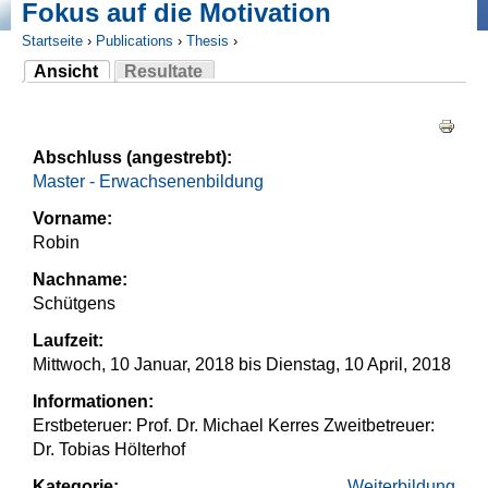
Fokus auf die Motivation
Startseite
›
Publications
›
Thesis
›
Ansicht
Resultate
Sie sind hier
(aktiver Reiter)
Haupt-Reiter
Abschluss (angestrebt):
Master - Erwachsenenbildung
Vorname:
Robin
Nachname:
Schütgens
Laufzeit:
Mittwoch, 10 Januar, 2018
bis
Dienstag, 10 April, 2018
Informationen:
Erstbeteruer: Prof. Dr. Michael Kerres Zweitbetreuer:
Dr. Tobias Hölterhof
Kategorie:
Weiterbildung