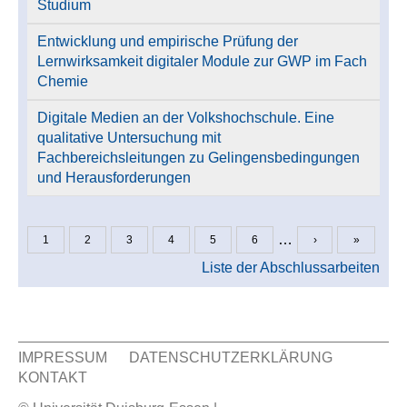
Studium
Entwicklung und empirische Prüfung der
Lernwirksamkeit digitaler Module zur GWP im Fach
Chemie
Digitale Medien an der Volkshochschule. Eine
qualitative Untersuchung mit
Fachbereichsleitungen zu Gelingensbedingungen
und Herausforderungen
…
1
2
3
4
5
6
›
»
Seiten
Liste der Abschlussarbeiten
IMPRESSUM
DATENSCHUTZERKLÄRUNG
KONTAKT
Sekundär Menü