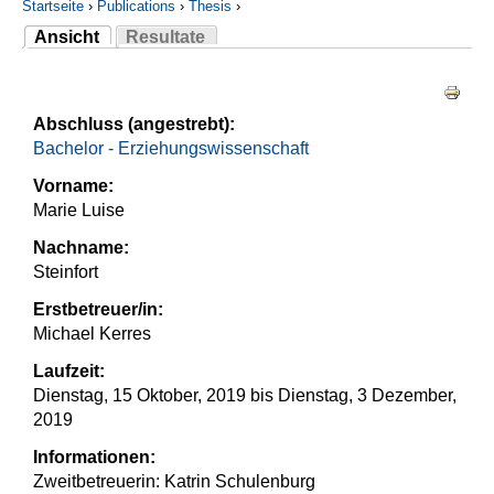
Startseite
›
Publications
›
Thesis
›
Ansicht
Resultate
Sie sind hier
(aktiver Reiter)
Haupt-Reiter
Abschluss (angestrebt):
Bachelor - Erziehungswissenschaft
Vorname:
Marie Luise
Nachname:
Steinfort
Erstbetreuer/in:
Michael Kerres
Laufzeit:
Dienstag, 15 Oktober, 2019
bis
Dienstag, 3 Dezember,
2019
Informationen:
Zweitbetreuerin: Katrin Schulenburg