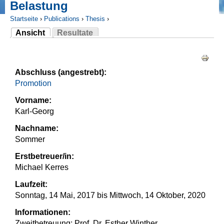
Belastung
Startseite
›
Publications
›
Thesis
›
Ansicht
Resultate
Sie sind hier
(aktiver Reiter)
Haupt-Reiter
Abschluss (angestrebt):
Promotion
Vorname:
Karl-Georg
Nachname:
Sommer
Erstbetreuer/in:
Michael Kerres
Laufzeit:
Sonntag, 14 Mai, 2017
bis
Mittwoch, 14 Oktober, 2020
Informationen:
Zweitbetreuung: Prof. Dr. Esther Winther