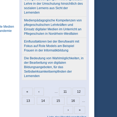
Lehre in der Umschulung hinsichtlich des
sozialen Lernens aus Sicht der
Lernenden
Medienpädagogische Kompetenzen von
pflegeschulischen Lehrkräften und
ale Medien
Einsatz digitaler Medien im Unterricht an
andemie
Pflegeschulen in Nordrhein-Westfalen
Einflussfaktoren bei der Berufswahl mit
Fokus auf Role Models am Beispiel
Frauen in der Informatikbildung
Die Bedeutung von Wahlmöglichkeiten, in
der Bearbeitung von digitalen
Bildungsangeboten, für das
Selbstwirksamkeitsempfinden der
Lernenden
«
‹
…
11
12
Seiten
13
14
15
16
…
›
»