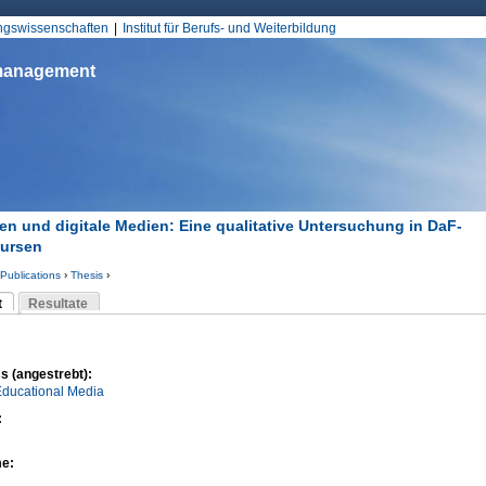
Jump to Navigation
ungswissenschaften
Institut für Berufs- und Weiterbildung
smanagement
n und digitale Medien: Eine qualitative Untersuchung in DaF-
kursen
Publications
›
Thesis
›
d hier
t
Resultate
Reiter)
-Reiter
s (angestrebt):
Educational Media
:
me: