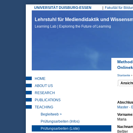
UNIVERSITÄT DUISBURG-ESSEN
Fakultät für Bild
Hauptmenü
Lehrstuhl für Mediendidaktik und Wissen
Learning Lab | Exploring the Future of Learning
Methode
Online
Startseite
›
HOME
Sie sin
Ansich
ABOUT US
(aktiver 
Haupt
RESEARCH
PUBLICATIONS
Abschlus
TEACHING
Master - 
Begleitweb >
Vorname
Maria
Prüfungsarbeiten (Infos)
Nachna
Prüfungsarbeiten (Liste)
Beßler