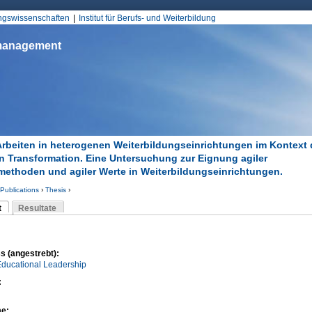
Jump to Navigation
ungswissenschaften
Institut für Berufs- und Weiterbildung
smanagement
Arbeiten in heterogenen Weiterbildungseinrichtungen im Kontext 
en Transformation. Eine Untersuchung zur Eignung agiler
methoden und agiler Werte in Weiterbildungseinrichtungen.
Publications
›
Thesis
›
d hier
t
Resultate
Reiter)
-Reiter
s (angestrebt):
Educational Leadership
:
me: