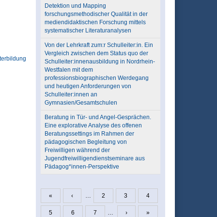
Detektion und Mapping
forschungsmethodischer Qualität in der
mediendidaktischen Forschung mittels
systematischer Literaturanalysen
Von der Lehrkraft zum:r Schulleiter:in. Ein
Vergleich zwischen dem Status quo der
terbildung
Schulleiter:innenausbildung in Nordrhein-
Westfalen mit dem
professionsbiographischen Werdegang
und heutigen Anforderungen von
Schulleiter:innen an
Gymnasien/Gesamtschulen
Beratung in Tür- und Angel-Gesprächen.
Eine explorative Analyse des offenen
Beratungssettings im Rahmen der
pädagogischen Begleitung von
Freiwilligen während der
Jugendfreiwilligendienstseminare aus
Pädagog*innen-Perspektive
«
‹
…
2
3
4
Seiten
5
6
7
…
›
»