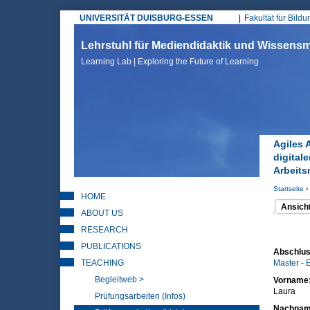
UNIVERSITÄT DUISBURG-ESSEN
Fakultät für Bild
Hauptmenü
Lehrstuhl für Mediendidaktik und Wissen
Learning Lab | Exploring the Future of Learning
Agiles 
digital
Arbeits
Startseite
›
HOME
Sie sin
Ansich
ABOUT US
(aktiver 
Haupt
RESEARCH
PUBLICATIONS
Abschlus
TEACHING
Master - 
Begleitweb >
Vorname
Laura
Prüfungsarbeiten (Infos)
Nachna