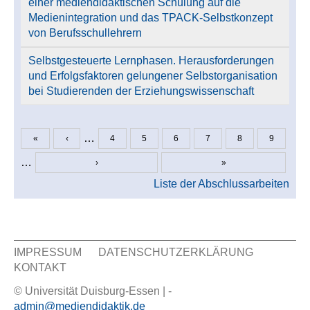
einer mediendidaktischen Schulung auf die
Medienintegration und das TPACK-Selbstkonzept
von Berufsschullehrern
Selbstgesteuerte Lernphasen. Herausforderungen
und Erfolgsfaktoren gelungener Selbstorganisation
bei Studierenden der Erziehungswissenschaft
…
«
‹
4
5
6
7
8
9
Seiten
…
›
»
Liste der Abschlussarbeiten
IMPRESSUM
DATENSCHUTZERKLÄRUNG
KONTAKT
Sekundär Menü
© Universität Duisburg-Essen | -
admin@mediendidaktik.de