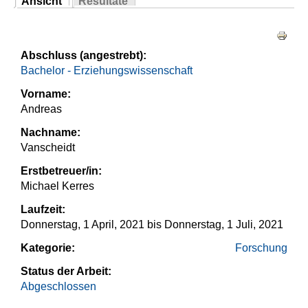
Ansicht
Resultate
Sie sind hier
(aktiver Reiter)
Haupt-Reiter
Abschluss (angestrebt):
Bachelor - Erziehungswissenschaft
Vorname:
Andreas
Nachname:
Vanscheidt
Erstbetreuer/in:
Michael Kerres
Laufzeit:
Donnerstag, 1 April, 2021
bis
Donnerstag, 1 Juli, 2021
Kategorie:
Forschung
Status der Arbeit:
Abgeschlossen