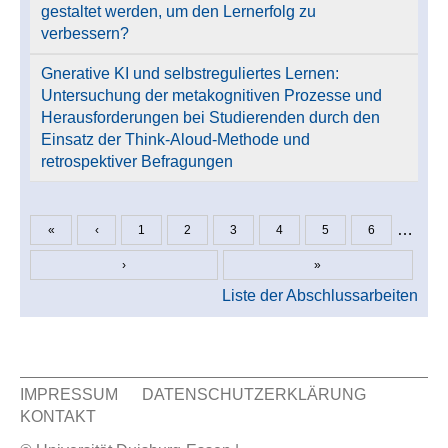
gestaltet werden, um den Lernerfolg zu
verbessern?
Gnerative KI und selbstreguliertes Lernen:
Untersuchung der metakognitiven Prozesse und
Herausforderungen bei Studierenden durch den
Einsatz der Think-Aloud-Methode und
retrospektiver Befragungen
…
«
‹
1
2
3
4
5
6
Seiten
›
»
Liste der Abschlussarbeiten
IMPRESSUM
DATENSCHUTZERKLÄRUNG
KONTAKT
Sekundär Menü