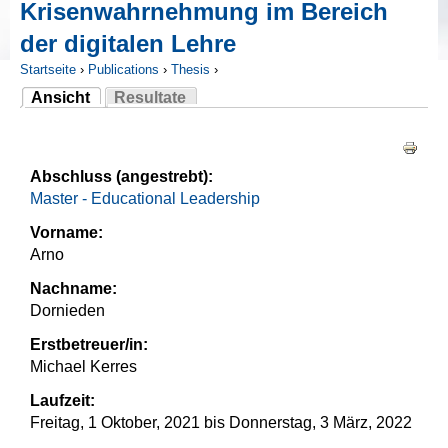
Krisenwahrnehmung im Bereich
der digitalen Lehre
Startseite
›
Publications
›
Thesis
›
Ansicht
Resultate
Sie sind hier
(aktiver Reiter)
Haupt-Reiter
Abschluss (angestrebt):
Master - Educational Leadership
Vorname:
Arno
Nachname:
Dornieden
Erstbetreuer/in:
Michael Kerres
Laufzeit:
Freitag, 1 Oktober, 2021
bis
Donnerstag, 3 März, 2022