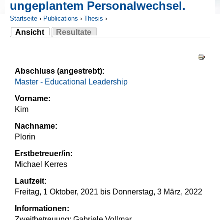
ungeplantem Personalwechsel.
Startseite
›
Publications
›
Thesis
›
Ansicht
Resultate
Sie sind hier
(aktiver Reiter)
Haupt-Reiter
Abschluss (angestrebt):
Master - Educational Leadership
Vorname:
Kim
Nachname:
Plorin
Erstbetreuer/in:
Michael Kerres
Laufzeit:
Freitag, 1 Oktober, 2021
bis
Donnerstag, 3 März, 2022
Informationen:
Zweitbetreuung: Gabriele Vollmar