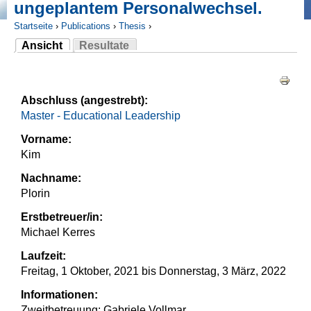
ungeplantem Personalwechsel.
Startseite
›
Publications
›
Thesis
›
Ansicht
Resultate
Sie sind hier
(aktiver Reiter)
Haupt-Reiter
Abschluss (angestrebt):
Master - Educational Leadership
Vorname:
Kim
Nachname:
Plorin
Erstbetreuer/in:
Michael Kerres
Laufzeit:
Freitag, 1 Oktober, 2021
bis
Donnerstag, 3 März, 2022
Informationen:
Zweitbetreuung: Gabriele Vollmar