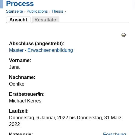
Process
Startseite
›
Publications
›
Thesis
›
Ansicht
Resultate
Sie sind hier
(aktiver Reiter)
Haupt-Reiter
Abschluss (angestrebt):
Master - Erwachsenenbildung
Vorname:
Jana
Nachname:
Oehlke
Erstbetreuer/in:
Michael Kerres
Laufzeit:
Donnerstag, 6 Januar, 2022
bis
Donnerstag, 31 März,
2022
Kategorie:
Forschung