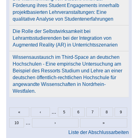
Förderung ihres Student Engagements innerhalb
projektbasierten Lehrveranstaltungen: Eine
qualitative Analyse von Studentenerfahrungen
Die Rolle der Selbstwirksamkeit bei
Lehramtsstudierenden bei der Integration von
Augmented Reality (AR) in Unterrichtsszenarien
Wissensaustausch im Third-Space an deutschen
Hochschulen - Eine empirische Untersuchung am
Beispiel des Ressorts Studium und Lehre an einer
deutschen öffentlich-rechtlichen Hochschule für
angewandte Wissenschaften in Nordrhein-
Westfalen.
…
«
‹
5
6
7
8
9
Seiten
…
10
›
»
Liste der Abschlussarbeiten