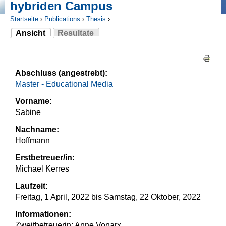
hybriden Campus
Startseite
›
Publications
›
Thesis
›
Ansicht
Resultate
Sie sind hier
(aktiver Reiter)
Haupt-Reiter
Abschluss (angestrebt):
Master - Educational Media
Vorname:
Sabine
Nachname:
Hoffmann
Erstbetreuer/in:
Michael Kerres
Laufzeit:
Freitag, 1 April, 2022
bis
Samstag, 22 Oktober, 2022
Informationen:
Zweitbetreuerin: Anne Vonarx