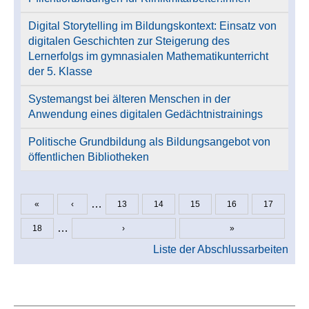
Digital Storytelling im Bildungskontext: Einsatz von
digitalen Geschichten zur Steigerung des
Lernerfolgs im gymnasialen Mathematikunterricht
der 5. Klasse
Systemangst bei älteren Menschen in der
Anwendung eines digitalen Gedächtnistrainings
Politische Grundbildung als Bildungsangebot von
öffentlichen Bibliotheken
…
«
‹
13
14
15
16
17
Seiten
…
18
›
»
Liste der Abschlussarbeiten