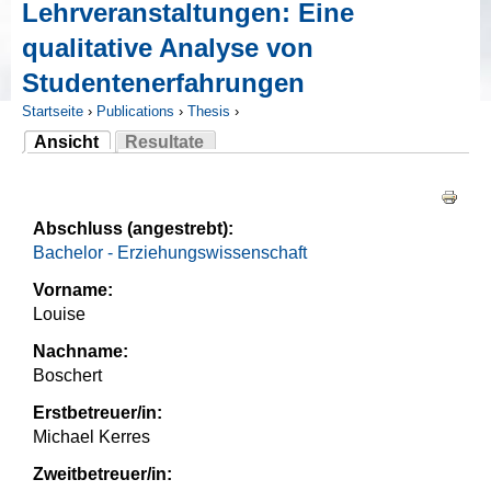
Lehrveranstaltungen: Eine
qualitative Analyse von
Studentenerfahrungen
Startseite
›
Publications
›
Thesis
›
Ansicht
Resultate
Sie sind hier
(aktiver Reiter)
Haupt-Reiter
Abschluss (angestrebt):
Bachelor - Erziehungswissenschaft
Vorname:
Louise
Nachname:
Boschert
Erstbetreuer/in:
Michael Kerres
Zweitbetreuer/in: