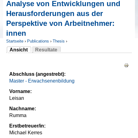
Analyse von Entwicklungen und
Herausforderungen aus der
Perspektive von Arbeitnehmer:
innen
Startseite
›
Publications
›
Thesis
›
Ansicht
Resultate
Sie sind hier
(aktiver Reiter)
Haupt-Reiter
Abschluss (angestrebt):
Master - Erwachsenenbildung
Vorname:
Leisan
Nachname:
Rumma
Erstbetreuer/in:
Michael Kerres