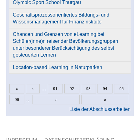
Olympic Sport School Thurgau
Geschäftsprozessorientiertes Bildungs- und
Wissensmanagement für Finanzinstitute
Chancen und Grenzen von eLearning bei
Schüler(inne)n reisender Bevölkerungsgruppen
unter besonderer Berücksichtigung des selbst
gesteuerten Lernen
Location-based Learning in Naturparken
…
«
‹
91
92
93
94
95
Seiten
…
96
›
»
Liste der Abschlussarbeiten