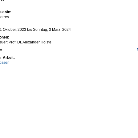
uer/in:
erres
1 Oktober, 2023
bis
Sonntag, 3 März, 2024
ionen:
euer: Prof. Dr. Alexander Holste
e:
r Arbeit:
ossen