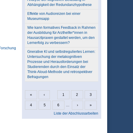
Abhängigkeit der Redundanzhypothese
Effekte von Audioreizen bei einer
Museumsapp
Wie kann formatives Feedback in Rahmen
der Ausbildung für Arzthelfer*innen in
Hausarztpraxen gestaltet werden, um den
Lernerfolg zu verbessern?
Forschung
Gnerative KI und selbstreguliertes Lernen:
Untersuchung der metakognitiven
Prozesse und Herausforderungen bei
Studierenden durch den Einsatz der
Think-Aloud-Methode und retrospektiver
Befragungen
«
‹
1
2
3
Seiten
4
5
6
…
›
»
Liste der Abschlussarbeiten