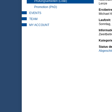
Prüfungsarbeiten (Liste)
Lenze
Promotion (PhD)
Erstbetre
EVENTS
Michael K
TEAM
Laufzeit:
Sonntag, 
MY ACCOUNT
Informat
Zweitbetr
Kategori
Status de
Abgeschl