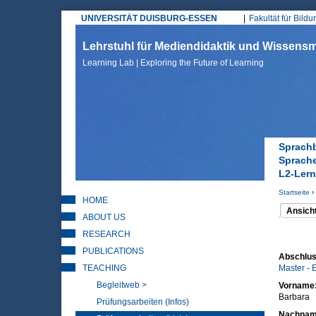
UNIVERSITÄT DUISBURG-ESSEN
Fakultät für Bild
Hauptmenü
Lehrstuhl für Mediendidaktik und Wissen
Learning Lab | Exploring the Future of Learning
Sprachb
Sprache
L2-Lern
Startseite
›
HOME
Sie sin
Ansich
ABOUT US
(aktiver 
Haupt
RESEARCH
PUBLICATIONS
Abschlus
TEACHING
Master - 
Begleitweb >
Vorname
Barbara
Prüfungsarbeiten (Infos)
Nachna