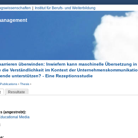
Jump to Navigation
ungswissenschaften
Institut für Berufs- und Weiterbildung
smanagement
arrieren überwinden: Inwiefern kann maschinelle Übersetzung in
 die Verständlichkeit im Kontext der Unternehmenskommunikatio
ende unterstützen? - Eine Rezeptionsstudie
Publications
›
Thesis
›
d hier
t
Resultate
Reiter)
-Reiter
s (angestrebt):
Educational Media
:
me: