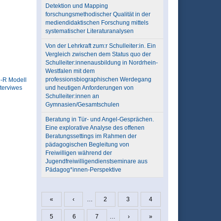
Detektion und Mapping
forschungsmethodischer Qualität in der
mediendidaktischen Forschung mittels
systematischer Literaturanalysen
Von der Lehrkraft zum:r Schulleiter:in. Ein
Vergleich zwischen dem Status quo der
Schulleiter:innenausbildung in Nordrhein-
Westfalen mit dem
professionsbiographischen Werdegang
-R Modell
und heutigen Anforderungen von
nterviwes
Schulleiter:innen an
Gymnasien/Gesamtschulen
Beratung in Tür- und Angel-Gesprächen.
Eine explorative Analyse des offenen
Beratungssettings im Rahmen der
pädagogischen Begleitung von
Freiwilligen während der
Jugendfreiwilligendienstseminare aus
Pädagog*innen-Perspektive
«
‹
…
2
3
4
Seiten
5
6
7
…
›
»