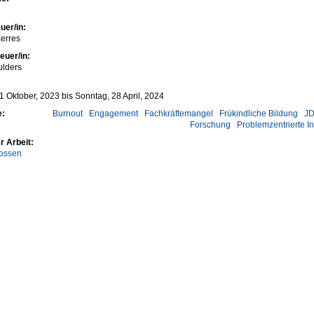
uer/in:
erres
euer/in:
ulders
1 Oktober, 2023
bis
Sonntag, 28 April, 2024
e:
Burnout
Engagement
Fachkräftemangel
Frükindliche Bildung
JD
Forschung
Problemzentrierte I
r Arbeit:
ossen