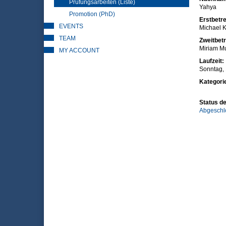
Prüfungsarbeiten (Liste)
Yahya
Promotion (PhD)
Erstbetre
EVENTS
Michael K
TEAM
Zweitbetr
Miriam M
MY ACCOUNT
Laufzeit:
Sonntag, 
Kategori
Status de
Abgeschl