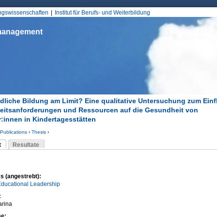
Jump to Navigation
ungswissenschaften
Institut für Berufs- und Weiterbildung
smanagement
dliche Bildung am Limit? Eine qualitative Untersuchung zum Einf
eitsanforderungen und Ressourcen auf die Gesundheit von
r:innen in Kindertagesstätten
Publications
›
Thesis
›
d hier
t
Resultate
Reiter)
-Reiter
s (angestrebt):
Educational Leadership
:
arina
me: