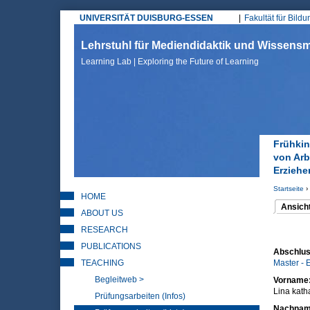
UNIVERSITÄT DUISBURG-ESSEN
Fakultät für Bild
Hauptmenü
Lehrstuhl für Mediendidaktik und Wissen
Learning Lab | Exploring the Future of Learning
Frühkin
von Arb
Erziehe
Startseite
›
HOME
Sie sin
Ansich
ABOUT US
(aktiver 
Haupt
RESEARCH
PUBLICATIONS
Abschlus
TEACHING
Master - 
Begleitweb >
Vorname
Lina kath
Prüfungsarbeiten (Infos)
Nachna