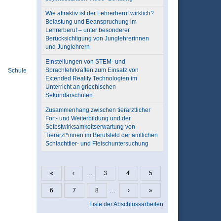
Wie attraktiv ist der Lehrerberuf wirklich?
Belastung und Beanspruchung im
Lehrerberuf – unter besonderer
Berücksichtigung von Junglehrerinnen
und Junglehrern
Einstellungen von STEM- und
Sprachlehrkräften zum Einsatz von
Schule
Extended Reality Technologien im
Unterricht an griechischen
Sekundarschulen
Zusammenhang zwischen tierärztlicher
Fort- und Weiterbildung und der
Selbstwirksamkeitserwartung von
Tierärzt*innen im Berufsfeld der amtlichen
Schlachttier- und Fleischuntersuchung
«
‹
…
3
4
5
Seiten
6
7
8
…
›
»
Liste der Abschlussarbeiten