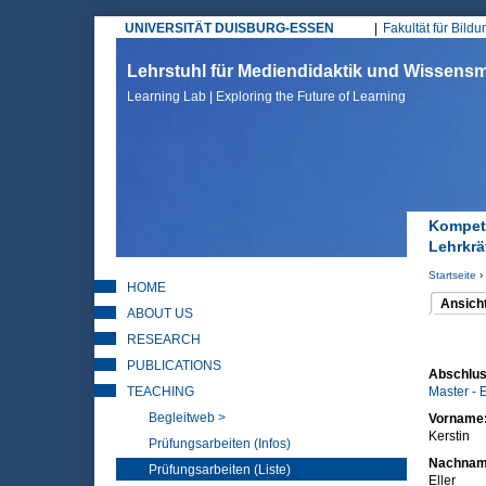
UNIVERSITÄT DUISBURG-ESSEN
Fakultät für Bild
Hauptmenü
Lehrstuhl für Mediendidaktik und Wissen
Learning Lab | Exploring the Future of Learning
Kompete
Lehrkrä
Startseite
›
HOME
Sie sin
Ansich
ABOUT US
(aktiver 
Haupt
RESEARCH
PUBLICATIONS
Abschlus
TEACHING
Master - 
Begleitweb >
Vorname
Kerstin
Prüfungsarbeiten (Infos)
Nachna
Prüfungsarbeiten (Liste)
Eller