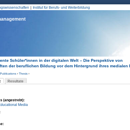
Jump to Navigation
ungswissenschaften
Institut für Berufs- und Weiterbildung
smanagement
nte Schüler*innen in der digitalen Welt – Die Perspektive von
ften der beruflichen Bildung vor dem Hintergrund ihres medialen
Publications
›
Thesis
›
d hier
t
Resultate
Reiter)
-Reiter
s (angestrebt):
Educational Media
:
me: