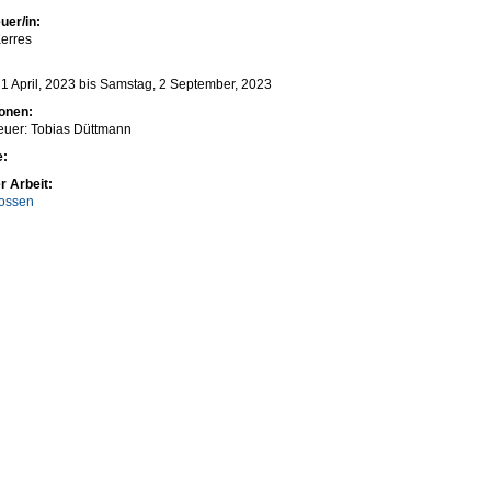
uer/in:
erres
1 April, 2023
bis
Samstag, 2 September, 2023
ionen:
euer: Tobias Düttmann
e:
r Arbeit:
ossen