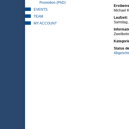
Promotion (PhD)
Erstbetre
EVENTS
Michael K
TEAM
Laufzeit:
Samstag, 
MY ACCOUNT
Informat
Zweitbetr
Kategori
Status de
Abgeschl