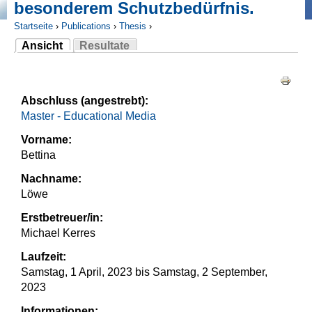
besonderem Schutzbedürfnis.
Startseite
›
Publications
›
Thesis
›
Ansicht
Resultate
Sie sind hier
(aktiver Reiter)
Haupt-Reiter
Abschluss (angestrebt):
Master - Educational Media
Vorname:
Bettina
Nachname:
Löwe
Erstbetreuer/in:
Michael Kerres
Laufzeit:
Samstag, 1 April, 2023
bis
Samstag, 2 September,
2023
Informationen: