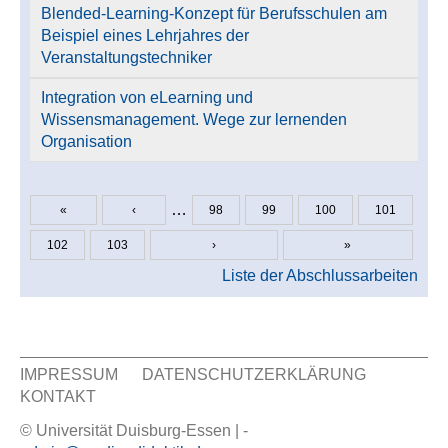
Blended-Learning-Konzept für Berufsschulen am
Beispiel eines Lehrjahres der
Veranstaltungstechniker
Integration von eLearning und
Wissensmanagement. Wege zur lernenden
Organisation
…
«
‹
98
99
100
101
Seiten
102
103
›
»
Liste der Abschlussarbeiten
IMPRESSUM
DATENSCHUTZERKLÄRUNG
KONTAKT
Sekundär Menü
© Universität Duisburg-Essen | -