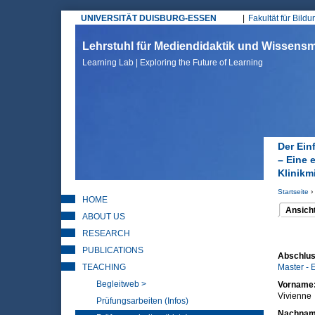
UNIVERSITÄT DUISBURG-ESSEN
Fakultät für Bild
Hauptmenü
Lehrstuhl für Mediendidaktik und Wissen
Learning Lab | Exploring the Future of Learning
Der Ein
– Eine 
Klinikm
Startseite
›
HOME
Sie sin
Ansich
ABOUT US
(aktiver 
Haupt
RESEARCH
PUBLICATIONS
Abschlus
TEACHING
Master - 
Begleitweb >
Vorname
Vivienne
Prüfungsarbeiten (Infos)
Nachna