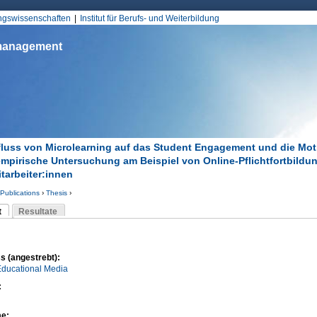
Jump to Navigation
ungswissenschaften
Institut für Berufs- und Weiterbildung
smanagement
fluss von Microlearning auf das Student Engagement und die Mot
empirische Untersuchung am Beispiel von Online-Pflichtfortbildu
itarbeiter:innen
Publications
›
Thesis
›
d hier
t
Resultate
Reiter)
-Reiter
s (angestrebt):
Educational Media
:
me: