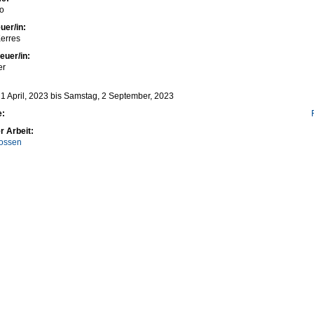
o
uer/in:
erres
euer/in:
er
1 April, 2023
bis
Samstag, 2 September, 2023
e:
r Arbeit:
ossen