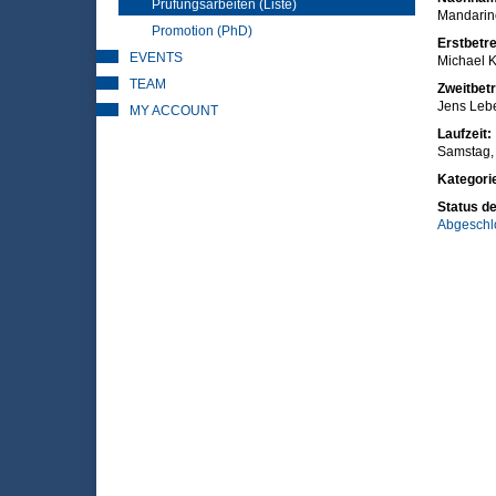
Prüfungsarbeiten (Liste)
Mandarin
Promotion (PhD)
Erstbetre
EVENTS
Michael K
TEAM
Zweitbetr
Jens Leb
MY ACCOUNT
Laufzeit:
Samstag, 
Kategori
Status de
Abgeschl