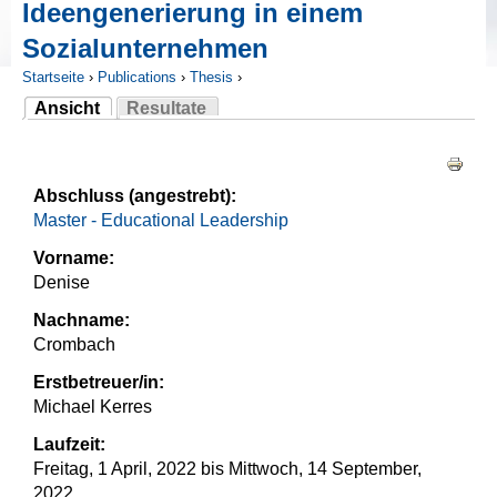
Ideengenerierung in einem
Sozialunternehmen
Startseite
›
Publications
›
Thesis
›
Ansicht
Resultate
Sie sind hier
(aktiver Reiter)
Haupt-Reiter
Abschluss (angestrebt):
Master - Educational Leadership
Vorname:
Denise
Nachname:
Crombach
Erstbetreuer/in:
Michael Kerres
Laufzeit:
Freitag, 1 April, 2022
bis
Mittwoch, 14 September,
2022