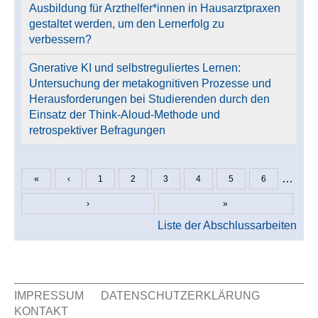
Ausbildung für Arzthelfer*innen in Hausarztpraxen
gestaltet werden, um den Lernerfolg zu
verbessern?
Gnerative KI und selbstreguliertes Lernen:
Untersuchung der metakognitiven Prozesse und
Herausforderungen bei Studierenden durch den
Einsatz der Think-Aloud-Methode und
retrospektiver Befragungen
…
«
‹
1
2
3
4
5
6
Seiten
›
»
Liste der Abschlussarbeiten
IMPRESSUM
DATENSCHUTZERKLÄRUNG
KONTAKT