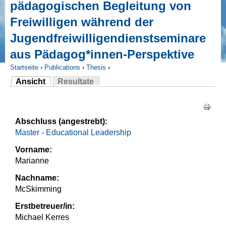
pädagogischen Begleitung von
Freiwilligen während der
Jugendfreiwilligendienstseminare
aus Pädagog*innen-Perspektive
Startseite
›
Publications
›
Thesis
›
Ansicht
Resultate
Sie sind hier
(aktiver Reiter)
Haupt-Reiter
Abschluss (angestrebt):
Master - Educational Leadership
Vorname:
Marianne
Nachname:
McSkimming
Erstbetreuer/in:
Michael Kerres