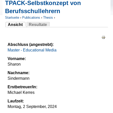
TPACK-Selbstkonzept von
Berufsschullehrern
Startseite
›
Publications
›
Thesis
›
Ansicht
Resultate
Sie sind hier
(aktiver Reiter)
Haupt-Reiter
Abschluss (angestrebt):
Master - Educational Media
Vorname:
Sharon
Nachname:
Sindermann
Erstbetreuer/in:
Michael Kerres
Laufzeit:
Montag, 2 September, 2024