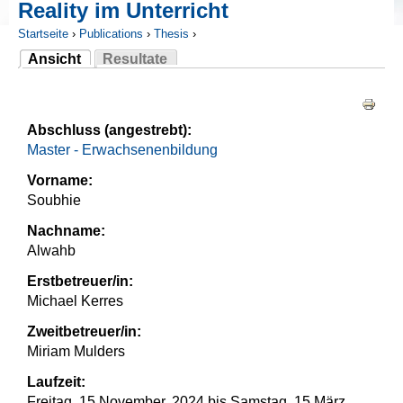
Reality im Unterricht
Startseite
›
Publications
›
Thesis
›
Ansicht
Resultate
Sie sind hier
(aktiver Reiter)
Haupt-Reiter
Abschluss (angestrebt):
Master - Erwachsenenbildung
Vorname:
Soubhie
Nachname:
Alwahb
Erstbetreuer/in:
Michael Kerres
Zweitbetreuer/in:
Miriam Mulders
Laufzeit:
Freitag, 15 November, 2024
bis
Samstag, 15 März,