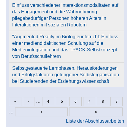
Einfluss verschiedener Interaktionsmodalitäten auf
das Engagement und die Wahrnehmung
pflegebedürftiger Personen höheren Alters in
Interaktionen mit sozialen Robotern
"Augmented Reality im Biologieunterricht: Einfluss
einer mediendidaktischen Schulung auf die
Medienintegration und das TPACK-Selbstkonzept
von Berufsschullehrern
Selbstgesteuerte Lernphasen. Herausforderungen
und Erfolgsfaktoren gelungener Selbstorganisation
bei Studierenden der Erziehungswissenschaft
…
«
‹
4
5
6
7
8
9
Seiten
…
›
»
Liste der Abschlussarbeiten