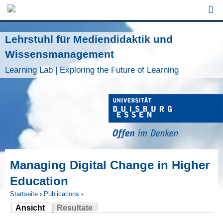
Jump to Navigation
Lehrstuhl für Mediendidaktik und
Wissensmanagement
Learning Lab | Exploring the Future of Learning
Managing Digital Change in Higher
Education
Startseite
›
Publications
›
Ansicht
Resultate
Sie sind hier
(aktiver Reiter)